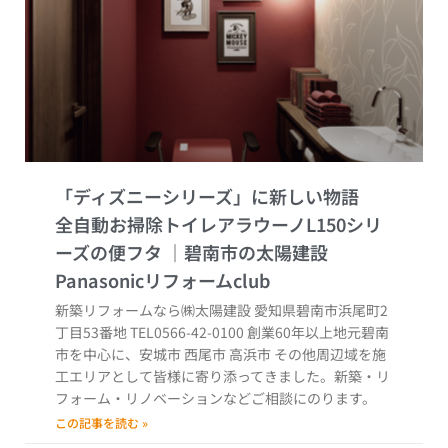
「ディズニーシリーズ」に新しい物語
全自動お掃除トイレアラウーノL150シリ
ーズの便フタ
新築リフォームなら㈱太陽建設 愛知県碧南市浜尾町2
丁目53番地 TEL0566-42-0100 創業60年以上地元碧南
市を中心に、安城市 西尾市 高浜市 その他周辺域を施
工エリアとして皆様に寄り添ってきました。新築・リ
フォーム・リノベーションなどご相談にのります。
この記事を読む »