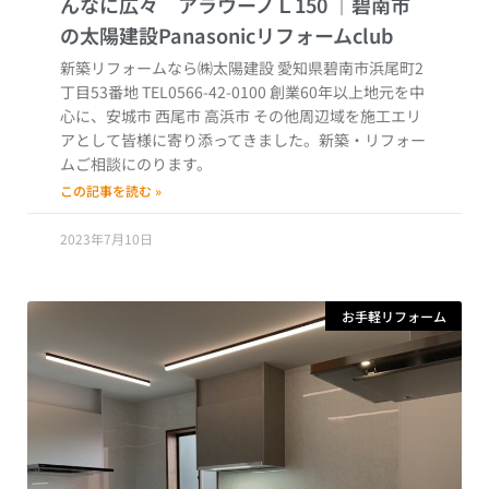
んなに広々 アラウーノＬ150
新築リフォームなら㈱太陽建設 愛知県碧南市浜尾町2
丁目53番地 TEL0566-42-0100 創業60年以上地元を中
心に、安城市 西尾市 高浜市 その他周辺域を施工エリ
アとして皆様に寄り添ってきました。新築・リフォー
ムご相談にのります。
この記事を読む »
2023年7月10日
お手軽リフォーム