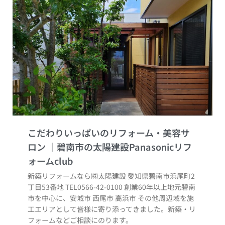
こだわりいっぱいのリフォーム・美容サ
ロン
新築リフォームなら㈱太陽建設 愛知県碧南市浜尾町2
丁目53番地 TEL0566-42-0100 創業60年以上地元碧南
市を中心に、安城市 西尾市 高浜市 その他周辺域を施
工エリアとして皆様に寄り添ってきました。新築・リ
フォームなどご相談にのります。