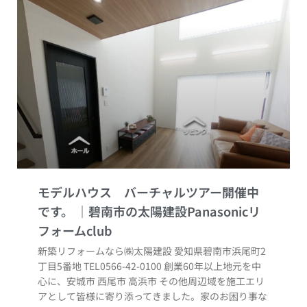
モデルハウス バーチャルツアー開催中
です。
新築リフォームなら㈱太陽建設 愛知県碧南市浜尾町2
丁目5番地 TEL0566-42-0100 創業60年以上地元を中
心に、安城市 西尾市 高浜市 その他周辺域を施工エリ
アとして皆様に寄り添ってきました。家のお困り事な