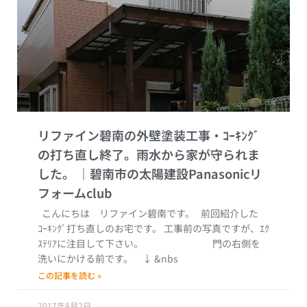
リファイン碧南の外壁塗装工事・ｺｰｷﾝｸﾞ
の打ち直し終了。雨水から家が守られま
した。
こんにちは リファイン碧南です。 前回紹介した
ｺｰｷﾝｸﾞ打ち直しのお宅です。 工事前の写真ですが、ｴｸ
ｽﾃﾘｱに注目して下さい。 門の右側を
洗いにかける前です。 ↓ &nbs
この記事を読む »
2017年8月2日