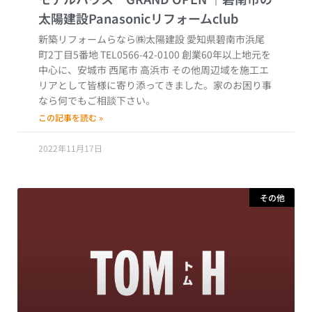
新築リフォームらなら㈱太陽建設 愛知県碧南市浜尾
町2丁目5番地 TEL0566-42-0100 創業60年以上地元を
中心に、安城市 西尾市 高浜市 その他周辺域を施工エ
リアとして皆様に寄り添ってきました。家のお困り事
なら何でもご相談下さい。
この記事を読む »
2022年11月17日
その他