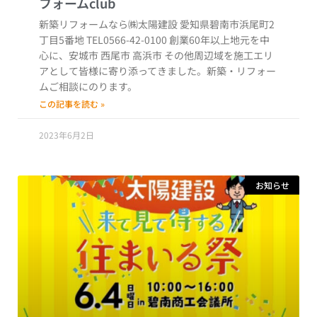
新築リフォームなら㈱太陽建設 愛知県碧南市浜尾町2
丁目5番地 TEL0566-42-0100 創業60年以上地元を中
心に、安城市 西尾市 高浜市 その他周辺域を施工エリ
アとして皆様に寄り添ってきました。新築・リフォー
ムご相談にのります。
この記事を読む »
2023年6月2日
お知らせ