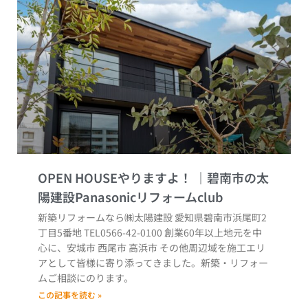
OPEN HOUSEやりますよ！
新築リフォームなら㈱太陽建設 愛知県碧南市浜尾町2
丁目5番地 TEL0566-42-0100 創業60年以上地元を中
心に、安城市 西尾市 高浜市 その他周辺域を施工エリ
アとして皆様に寄り添ってきました。新築・リフォー
ムご相談にのります。
この記事を読む »