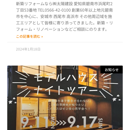
新築リフォームなら㈱太陽建設 愛知県碧南市浜尾町2
丁目53番地 TEL0566-42-0100 創業60年以上地元碧南
市を中心に、安城市 西尾市 高浜市 その他周辺域を施
工エリアとして皆様に寄り添ってきました。新築・リ
フォーム・リノベーションなどご相談にのります。
この記事を読む »
2024年1月18日
お知らせ