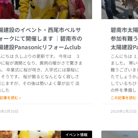
陽建設のイベント・西尾市ベルサ
碧南市太
ォークにて開催します
参加有難
んにちは 久しぶりの更新です。 今年は ３
こんにちは 
中に桜が満開となり、異例の暖かさで驚きま
ました。 寒
ね。 卒業式に桜が咲き、入学式には葉桜に
難うございま
りそうです。 桜が散るとなんとなく寂しさ
たでしょうか
感じますが、その後は勢いよく葉が出て 淡
しているちび
色した
の杵を準備し
記事を読む »
この記事を読む 
18年3月30日
2018年1月25日
イベント情報