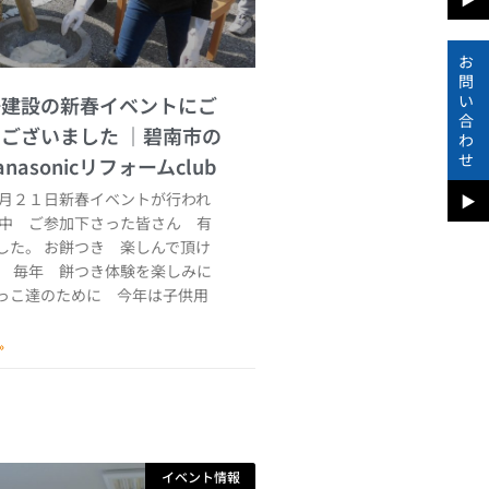
お
問
い
陽建設の新春イベントにご
合
うございました
わ
せ
１月２１日新春イベントが行われ
▶︎
い中 ご参加下さった皆さん 有
した。 お餅つき 楽しんで頂け
。 毎年 餅つき体験を楽しみに
っこ達のために 今年は子供用
»
イベント情報