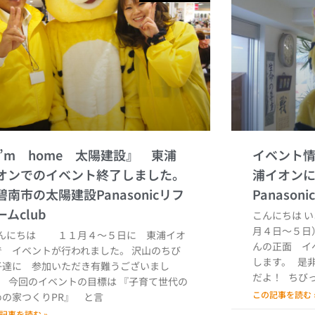
I’m home 太陽建設』 東浦
イベント
オンでのイベント終了しました。
浦イオン
こんにちは 
月４日～５日
んにちは １１月４～５日に 東浦イオ
んの正面 イ
で イベントが行われました。 沢山のちび
します。 是
子達に 参加いただき有難うございまし
だよ！ ちび
。 今回のイベントの目標は 『子育て世代の
この記事を読む 
めの家つくりPR』 と言
記事を読む »