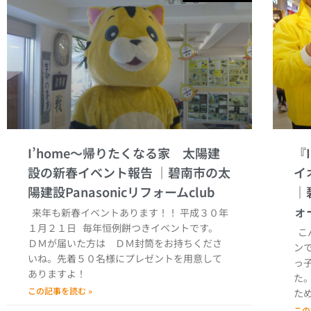
I’home～帰りたくなる家 太陽建
『
設の新春イベント報告
イ
来年も新春イベントあります！！ 平成３０年
１月２１日 毎年恒例餅つきイベントです。
こ
ＤＭが届いた方は ＤＭ封筒をお持ちくださ
ン
いね。先着５０名様にプレゼントを用意して
っ
ありますよ！
た
この記事を読む »
た
この