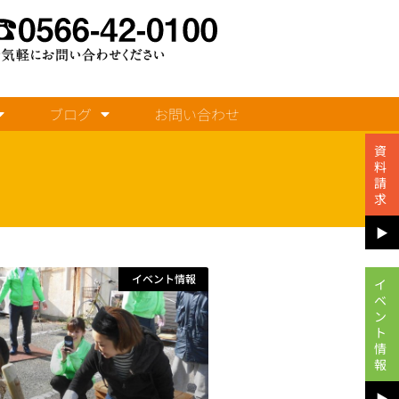
ブログ
お問い合わせ
資
料
請
求
▶︎
イベント情報
イ
ベ
ン
ト
情
報
▶︎