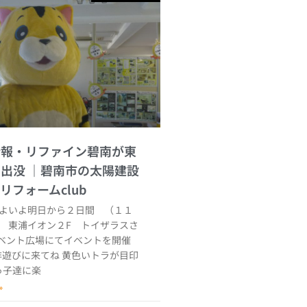
情報・リファイン碧南が東
に出没
いよいよ明日から２日間 （１１
） 東浦イオン２F トイザラスさ
ベント広場にてイベントを開催
非遊びに来てね 黄色いトラが目印
っ子達に楽
»