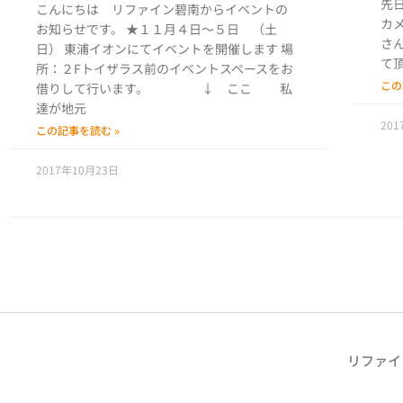
先
こんにちは リファイン碧南からイベントの
カ
お知らせです。 ★１１月４日～５日 （土
さ
日） 東浦イオンにてイベントを開催します 場
て
所：２Fトイザラス前のイベントスペースをお
この
借りして行います。 ↓ ここ 私
達が地元
20
この記事を読む »
2017年10月23日
リファイ