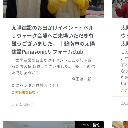
太陽建設のお出かけイベント・ベル
太
サウォーク会場へご来場いただき有
ウ
難うございました。
こ
月
太陽建設のお出かけイベントにご参加下さ
す
ったお客様 有難うございました。 楽しく遊べ
な
たでしょうか？
を
今回は 新
い
たにパンダが仲間入り！！
この
この記事を読む »
20
2018年5月9日
イベント情報