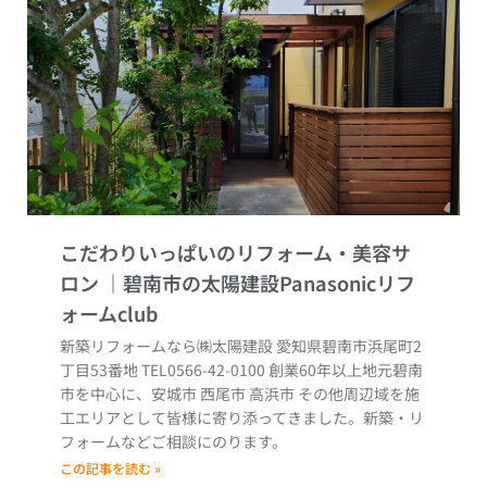
こだわりいっぱいのリフォーム・美容サ
ロン
新築リフォームなら㈱太陽建設 愛知県碧南市浜尾町2
丁目53番地 TEL0566-42-0100 創業60年以上地元碧南
市を中心に、安城市 西尾市 高浜市 その他周辺域を施
工エリアとして皆様に寄り添ってきました。新築・リ
フォームなどご相談にのります。
この記事を読む »