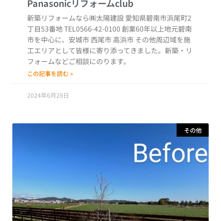
新築リフォームなら㈱太陽建設 愛知県碧南市浜尾町2
丁目53番地 TEL0566-42-0100 創業60年以上地元碧南
市を中心に、安城市 西尾市 高浜市 その他周辺域を施
工エリアとして皆様に寄り添ってきました。新築・リ
フォームなどご相談にのります。
この記事を読む »
2024年6月28日
その他