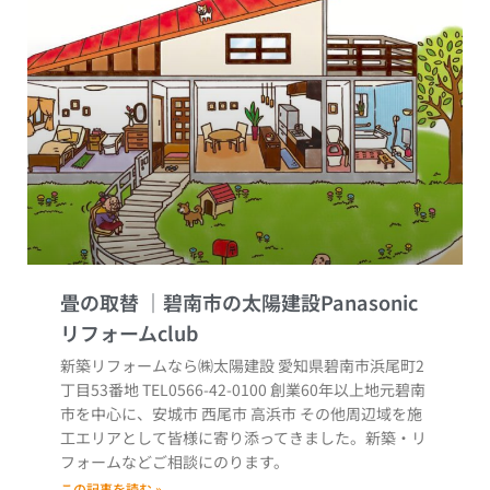
畳の取替
新築リフォームなら㈱太陽建設 愛知県碧南市浜尾町2
丁目53番地 TEL0566-42-0100 創業60年以上地元碧南
市を中心に、安城市 西尾市 高浜市 その他周辺域を施
工エリアとして皆様に寄り添ってきました。新築・リ
フォームなどご相談にのります。
この記事を読む »