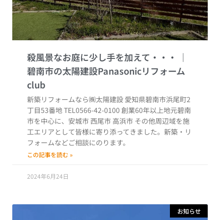
殺風景なお庭に少し手を加えて・・・
新築リフォームなら㈱太陽建設 愛知県碧南市浜尾町2
丁目53番地 TEL0566-42-0100 創業60年以上地元碧南
市を中心に、安城市 西尾市 高浜市 その他周辺域を施
工エリアとして皆様に寄り添ってきました。新築・リ
フォームなどご相談にのります。
この記事を読む »
2024年6月24日
お知らせ