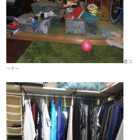
畳コ
ーナー