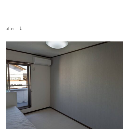
after
↓