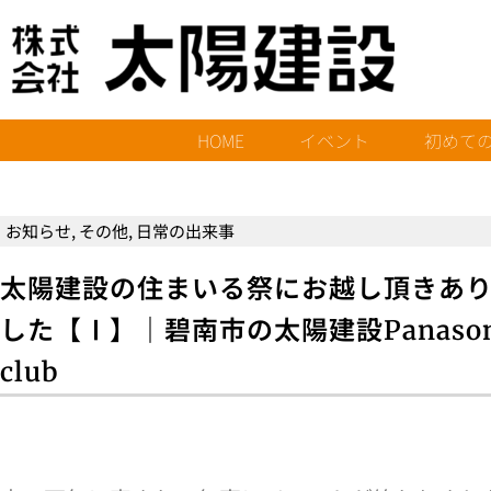
HOME
イベント
初めて
お知らせ
,
その他
,
日常の出来事
太陽建設の住まいる祭にお越し頂きあ
した【Ⅰ】｜碧南市の太陽建設Panaso
club