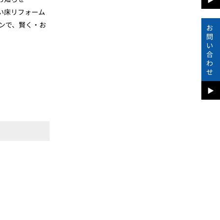
い床リフォーム
ーンで、賢く・お
お
問
い
合
わ
せ
▶︎