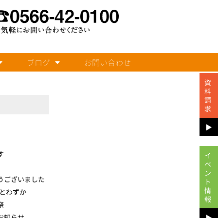
ブログ
お問い合わせ
資
料
請
求
▶︎
す
イ
ベ
ン
うございました
ト
情
あとわずか
報
祭
お知らせ
▶︎