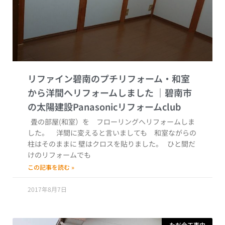
リファイン碧南のプチリフォーム・和室
から洋間へリフォームしました
畳の部屋(和室）を フローリングへリフォームしま
した。 洋間に変えると言いましても 和室ながらの
柱はそのままに 壁はクロスを貼りました。 ひと間だ
けのリフォームでも
この記事を読む »
2017年8月7日
ただ今工事中