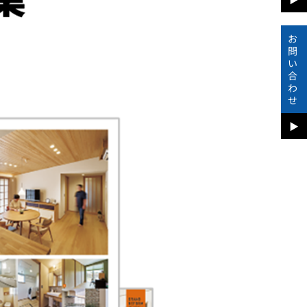
お
問
い
合
わ
せ
▶︎