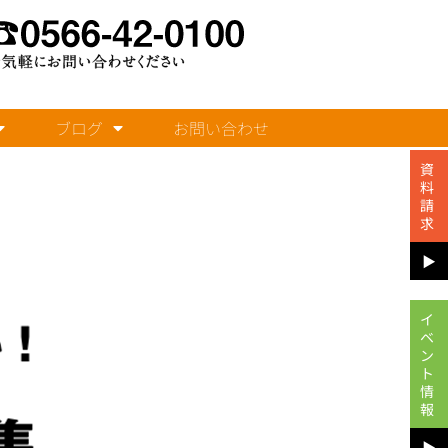
ブログ
お問い合わせ
資
料
請
求
▶︎
イ
ベ
ン
ト
情
報
▶︎