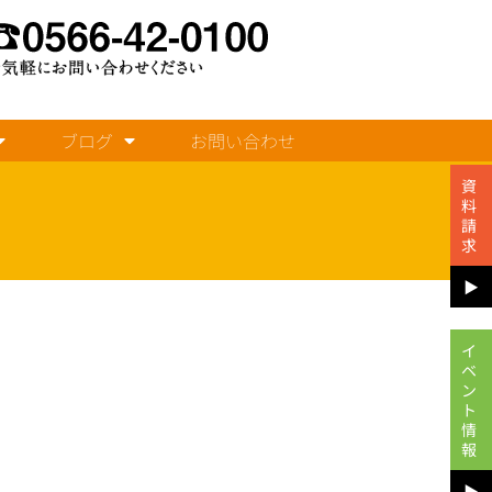
ブログ
お問い合わせ
資
料
請
求
▶︎
イ
ベ
ン
ト
情
報
▶︎