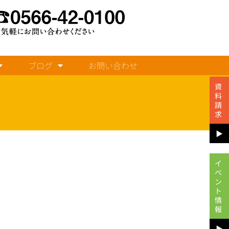
ブログ
お問い合わせ
資
料
請
求
▶︎
イ
ベ
ン
ト
情
報
▶︎